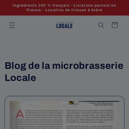
et
Ingrédients 100 % français - Livraison partout en
passer
France - Location de tireuse à bière
au
contenu
Panier
Blog de la microbrasserie
Locale